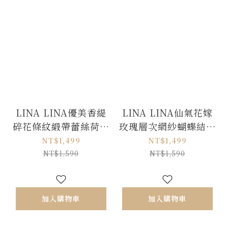
LINA LINA優美香緹
LINA LINA仙氣花嫁
碎花條紋緞帶蕾絲荷葉
玫瑰層次網紗蝴蝶結洋
洋裝-唯美紫
裝-奶油杏M/L
NT$1,499
NT$1,499
NT$1,590
NT$1,590
加入購物車
加入購物車