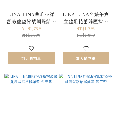
LINA LINA典雅花漾
LINA LINA名媛午宴
蕾絲垂墜荷葉蝴蝶結洋
立體雕花蕾絲壓摺洋
裝-質感灰藍
裝-甜美粉M/L
NT$1,799
NT$1,799
NT$1,890
NT$1,890
加入購物車
加入購物車