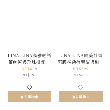
LINA LINA高雅輕語
LINA LINA唯美芬香
蕾絲滾邊珍珠排釦上
滿版花朵荷葉滾邊鬆緊
衣-貴氣黑
短裙-玫瑰粉
NT$699
NT$599
NT$790
NT$690
加入購物車
加入購物車