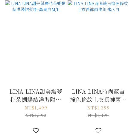
LINA LINA甜美織夢
LINA LINA時尚箴言
花朵蝴蝶結洋裝附髮
撞色條紋上衣長褲兩件
圈-高貴白M/L
組-藍X白
NT$1,499
NT$1,399
NT$1,590
NT$1,490