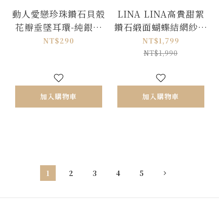
動人愛戀珍珠鑽石貝殼
LINA LINA高貴甜絮
花瓣垂墜耳環-純銀針
鑽石緞面蝴蝶結網紗洋
式
裝-甜美粉
NT$290
NT$1,799
NT$1,990
加入購物車
加入購物車
1
2
3
4
5