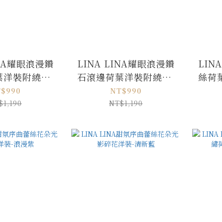
INA耀眼浪漫鑽
LINA LINA耀眼浪漫鑽
LIN
葉洋裝附繞帶-
石滾邊荷葉洋裝附繞帶-
絲荷
貴氣黑
柔美杏
$990
NT$990
$1,190
NT$1,190