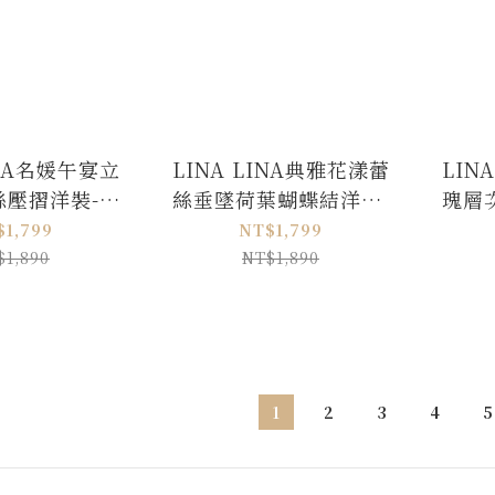
INA名媛午宴立
LINA LINA典雅花漾蕾
LIN
絲壓摺洋裝-甜
絲垂墜荷葉蝴蝶結洋裝-
瑰層
粉M/L
質感灰藍
$1,799
NT$1,799
$1,890
NT$1,890
1
2
3
4
5