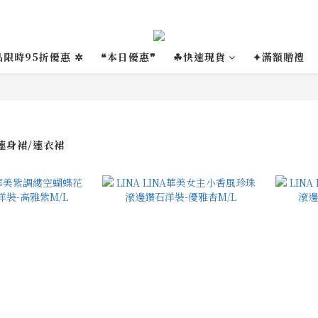
品限時95折優惠 ✲
❝本日優惠❞
☘︎快速現貨
✦滿額贈禮
/連身裙/連衣裙