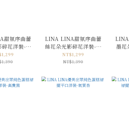
INA甜氛序曲蕾
LINA LINA甜氛序曲蕾
LIN
影碎花洋裝-浪
絲花朵光影碎花洋裝-清
墨花
漫紫
新藍
$1,299
NT$1,299
$1,390
NT$1,390