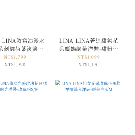
A LINA敘寫浪漫水
LINA LINA著迷甜氛花
朵刺繡荷葉滾邊洋
朵蝴蝶綁帶洋裝-甜粉紫
裝-優美藍
M/L
NT$1,799
NT$1,099
NT$1,990
NT$1,190