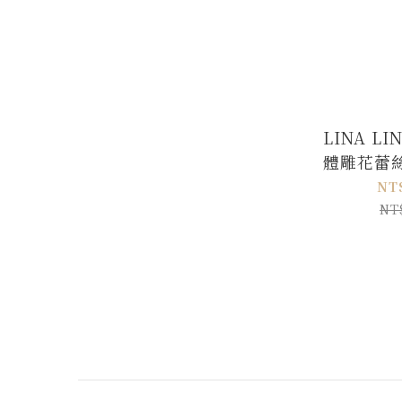
LINA L
體雕花蕾
美
NT
NT