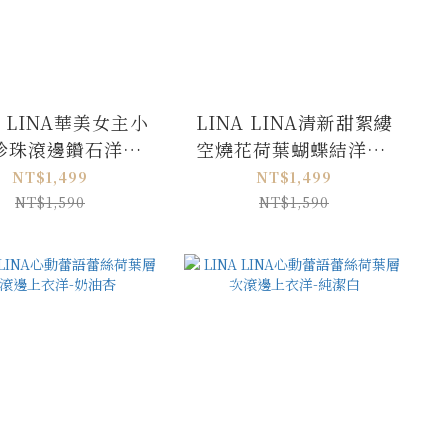
A LINA華美女主小
LINA LINA清新甜絮縷
珍珠滾邊鑽石洋裝-
空燒花荷葉蝴蝶結洋裝-
甜美粉M/L
淡雅黃M/L
NT$1,499
NT$1,499
NT$1,590
NT$1,590