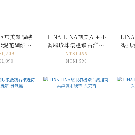
INA華美紫調縷
LINA LINA華美女主小
LIN
朵緹花網紗洋
香風珍珠滾邊鑽石洋裝-
香風
雅紫M/L
優雅杏M/L
$1,749
NT$1,499
$1,890
NT$1,590