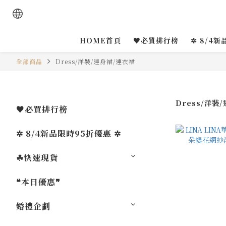
HOME首頁
♥必買排行榜
✲ 8/4新
全部商品
Dress/洋裝/連身裙/連衣裙
Dress/洋裝
♥必買排行榜
✲ 8/4新品限時95折優惠 ✲
☘︎快速現貨
❝本日優惠❞
婚禮企劃