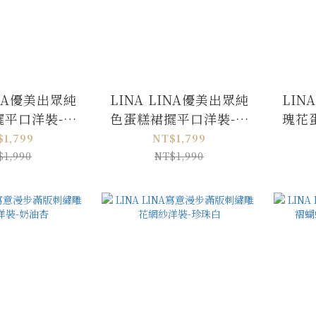
INA優美出眾純
LINA LINA優美出眾純
LIN
擺平口洋裝-高
色蛋糕裙擺平口洋裝-氣
瑰花
貴黑
質杏
$1,799
NT$1,799
$1,990
NT$1,990