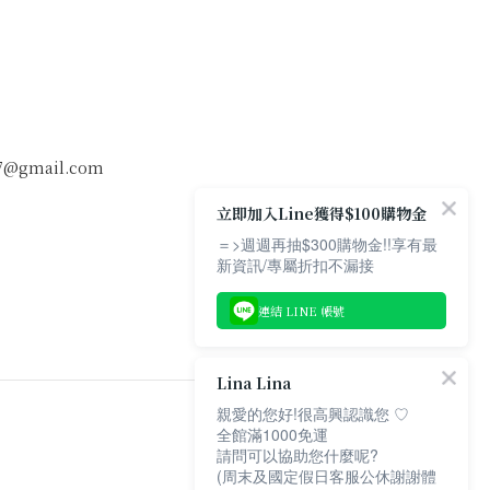
107@gmail.com
立即加入Line獲得$100購物金
＝>週週再抽$300購物金!!享有最
新資訊/專屬折扣不漏接
連結 LINE 帳號
Lina Lina
親愛的您好!很高興認識您 ♡
全館滿1000免運
請問可以協助您什麼呢?
(周末及國定假日客服公休謝謝體