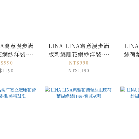
INA寫意漫步滿
LINA LINA寫意漫步滿
LIN
花網紗洋裝-奶
版刺繡雕花網紗洋裝-珍
絲荷
油杏
珠白
$990
NT$990
$1,190
NT$1,190