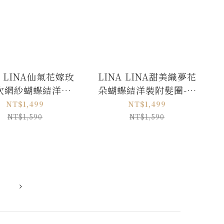
A LINA仙氣花嫁玫
LINA LINA甜美織夢花
次網紗蝴蝶結洋裝-
朵蝴蝶結洋裝附髮圈-高
奶油杏M/L
貴白M/L
NT$1,499
NT$1,499
NT$1,590
NT$1,590