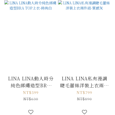
LINA LINA動人時分
LINA LINA私有漫調
純色綁繩造型BRA
睫毛蕾絲洋裝上衣兩件
TOP上衣-時尚白
組-質感灰
NT$599
NT$799
NT$630
NT$890