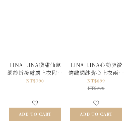
LINA LINA微甜仙氣
LINA LINA心動漣漪
網紗拼接露肩上衣附繞
鉤織網紗背心上衣兩件
帶-煙燻粉
組-白X黑
NT$790
NT$899
NT$990
ADD TO CART
ADD TO CART