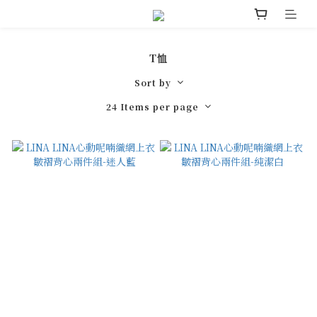
T恤
Sort by
24 Items per page