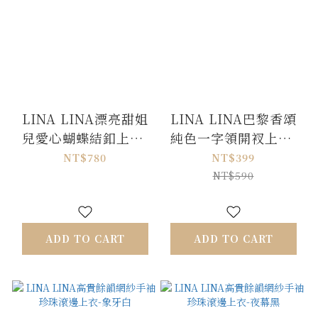
LINA LINA漂亮甜姐
LINA LINA巴黎香頌
兒愛心蝴蝶結釦上衣-
純色一字領開衩上衣-
迷人灰
奶茶卡
NT$780
NT$399
NT$590
ADD TO CART
ADD TO CART