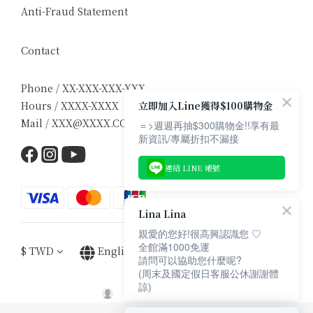
Anti-Fraud Statement
Contact
Phone / XX-XXX-XXX-XXX
立即加入Line獲得$100購物金
Hours / XXXX-XXXX
Mail / XXX@XXXX.COM
＝>週週再抽$300購物金!!享有最
新資訊/專屬折扣不漏接
連結 LINE 帳號
Lina Lina
親愛的您好!很高興認識您 ♡
全館滿1000免運
$
TWD
English
請問可以協助您什麼呢?
(周末及國定假日客服公休謝謝體
諒)