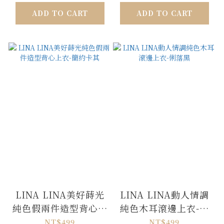
ADD TO CART
ADD TO CART
LINA LINA美好蒔光
LINA LINA動人情調
純色假兩件造型背心上
純色木耳滾邊上衣-俐
衣-簡約卡其
落黑
NT$499
NT$499