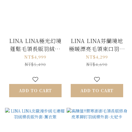
LINA LINA極光幻境
LINA LINA芬蘭境地
蓬鬆毛領長版羽絨外
極暖漂亮毛領束口羽絨
套-冰晶藍
外套-氣勢黑
NT$4,999
NT$4,299
NT$5,490
NT$4,690
ADD TO CART
ADD TO CART