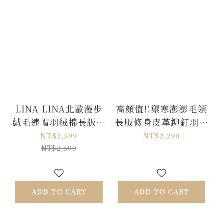
LINA LINA北歐漫步
高顏值!!禦寒澎澎毛領
絨毛連帽羽絨棉長版外
長版修身皮革鉚釘羽絨
套-薰衣紫
棉外套-太妃卡
NT$2,599
NT$2,290
NT$2,690
ADD TO CART
ADD TO CART