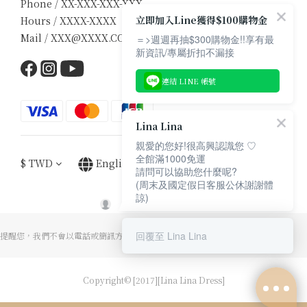
Phone / XX-XXX-XXX-XXX
立即加入Line獲得$100購物金
Hours / XXXX-XXXX
Mail / XXX@XXXX.COM
＝>週週再抽$300購物金!!享有最
新資訊/專屬折扣不漏接
連結 LINE 帳號
Lina Lina
親愛的您好!很高興認識您 ♡
全館滿1000免運
$
TWD
English
請問可以協助您什麼呢?
(周末及國定假日客服公休謝謝體
諒)
回覆至 Lina Lina
提醒您，我們不會以電話或簡訊方式通知至ATM操作解除分期付款。
Copyright© [2017][Lina Lina Dress]