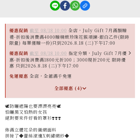
優惠促銷
截至 08/18 10:00
全店，July Gift 7月滿額贈
禮-折扣後消費滿4000贈精緻珍珠花簇項鍊-銀白乙件(限時
限量) 每單僅贈一份)只到2026.8.18 (二)下午17:00
優惠促銷
截至 08/18 10:00
指定分類，July Gift 7月優
惠-折扣後消費滿1800元折100；3000現折200元 限時優
惠 只到2026.8.18 (二)下午17:00
免運優惠
全店，全館滿千免運
全部優惠 (4)
🕊️防曬遮陽也要漂漂亮亮🕊️
怕曬黑又怕熱的女孩
絕對要來件好看的罩衫❣️❣️❣️
佈滿立體花朵的織網面料
拼接了◆蕾絲滾邊X刺繡網紗◆