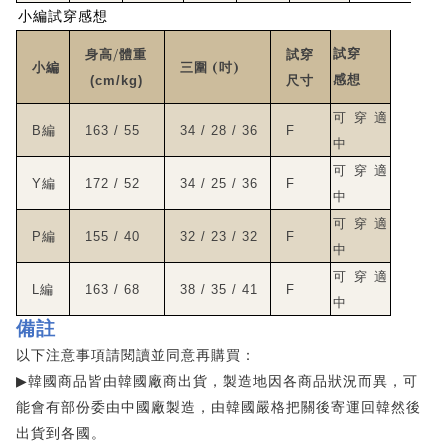
小編試穿感想
/
試穿
身高
體重
試穿
(
)
小編
三圍
吋
感想
(cm/kg)
尺寸
可穿適
B
編
163 / 55
34 / 28 / 36
F
中
可穿適
Y
編
172 / 52
34 / 25 / 36
F
中
可穿適
P
編
155 / 40
32 / 23 / 32
F
中
可穿適
L
編
163 / 68
38 / 35 / 41
F
中
備註
以下注意事項請閱讀並同意再購買：
韓國商品皆由韓國廠商出貨，製造地因各商品狀況而異，可
▶
能會有部份委由中國廠製造，由韓國嚴格把關後寄運回韓然後
出貨到各國。