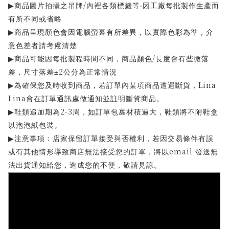
/
商品圖片拍攝之吊牌
內裡各類標籤等‧因工廠每批製作生產而
▶
有所不同或省略
商品呈現顏色會因電腦螢幕有所差異，以實際色彩為準，介
▶
意色差者請考慮清楚
/
商品可能因每批製程時間不同，商品顏色
長度會有些微落
▶
2
差，尺寸落差±
公分為正常情況
Lina
為確保您及時收到商品，若訂單內某項商品遭遇斷貨，
▶
Lina
會在訂單通訊處做通知並註明斷貨商品。
2-3
鞋類追加期為
周，如訂單包裹材積過大，鞋類將不附鞋盒
▶
以泡泡紙包裝。
注意事項：店家保留訂單接受與否權利，若因交易條件有誤
▶
email
或有其他情形導致商店無法接受您的訂單，將以
發送無
法出貨通知給您，造成您的不便，敬請見諒。