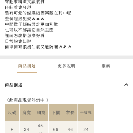
穿起來精緻又顯氣質
仔細看會發現
還有可愛的蝴蝶結圖案藏在其中呢
整個超級犯規🔥🔥🔥
中間做了綁結設計更加別緻
也可以不綁讓它自然垂墜
裡面怎麼搭怎麼好看
日常約會出遊
簡單擁有浪漫仙氣又能防曬🎶🎵🎶
商品描述
更多說明
推薦
商品描述
《此商品現貨熱銷中 》
尺碼
肩寬
胸寬
下擺
衣長
手臂寬
45-
F
34
66
46
24