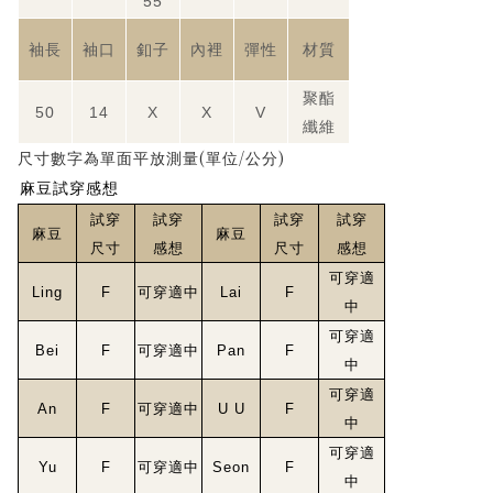
55
袖長
袖口
釦子
內裡
彈性
材質
聚酯
50
14
X
X
V
纖維
(
/
)
尺寸數字為單面平放測量
單位
公分
麻豆試穿感想
試穿
試穿
試穿
試穿
麻豆
麻豆
尺寸
感想
尺寸
感想
可穿適
Ling
F
可穿適中
Lai
F
中
可穿適
Bei
F
可穿適中
Pan
F
中
可穿適
An
F
可穿適中
U U
F
中
可穿適
Yu
F
可穿適中
Seon
F
中