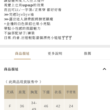
讓整體美度大大往上提升
視覺上也有𝘂𝗽𝘂𝗽的效果
而且可以✓一字領✓正常穿 都好好看
⋙完遮byebye袖
⋙露出迷人鎖骨跟肩膀更顯瘦
+金邊的白色排釦也是小亮點
帶點小性感的微甜魅力
不論搭配裙子/褲裝
日常.約會.出遊輕鬆當個漂亮小姐姐🍸🍸🍸
商品描述
更多說明
推薦
商品描述
《 此商品現貨販售中 》
尺碼
肩寬
胸寬
下擺
衣長
手臂寬
34-
F
36
46
42
24
49