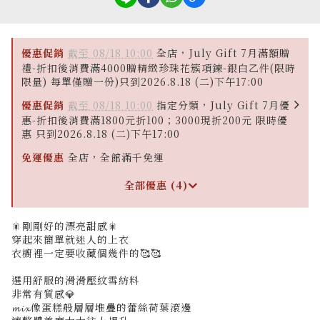
優惠促銷
截至 08/18 10:00
全店，July Gift 7月滿額贈
禮-折扣後消費滿4000贈精緻珍珠花簇項鍊-銀白乙件(限時
限量) 每單僅贈一份)只到2026.8.18 (二)下午17:00
優惠促銷
截至 08/18 10:00
指定分類，July Gift 7月優
惠-折扣後消費滿1800元折100；3000現折200元 限時優
惠 只到2026.8.18 (二)下午17:00
免運優惠
全店，全館滿千免運
全部優惠 (4)
🎇剛剛好的漂亮甜感🎇
穿起來簡單就迷人的上衣
衣櫥裡一定要收藏個幾件的🥰🥰
選用舒服的滑滑壓紋雪紡料
非常有質感💎
𝓶𝓲𝔁像蛋糕般層層堆疊的蕾絲荷葉滾邊