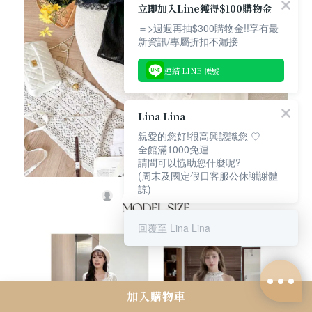
立即加入Line獲得$100購物金
＝>週週再抽$300購物金!!享有最
新資訊/專屬折扣不漏接
連結 LINE 帳號
Lina Lina
親愛的您好!很高興認識您 ♡
全館滿1000免運
請問可以協助您什麼呢?
(周末及國定假日客服公休謝謝體
諒)
回覆至 Lina Lina
加入購物車