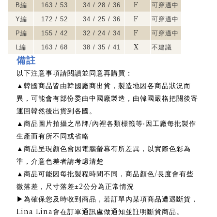
F
B
編
163 / 53
34 / 28 / 36
可穿適中
F
Y
編
172 / 52
34 / 25 / 36
可穿適中
F
P
編
155 / 42
32 / 24 / 34
可穿適中
X
L
編
163 / 68
38 / 35 / 41
不建議
備註
以下注意事項請閱讀並同意再購買：
▲
韓國商品皆由韓國廠商出貨，製造地因各商品狀況而
異，可能會有部份委由中國廠製造，由韓國嚴格把關後寄
運回韓然後出貨到各國。
/
▲
商品圖片拍攝之吊牌
內裡各類標籤等‧因工廠每批製作
生產而有所不同或省略
▲
商品呈現顏色會因電腦螢幕有所差異，以實際色彩為
準，介意色差者請考慮清楚
/
▲
商品可能因每批製程時間不同，商品顏色
長度會有些
2
微落差，尺寸落差±
公分為正常情況
為確保您及時收到商品，若訂單內某項商品遭遇斷貨，
▶
Lina Lina
會在訂單通訊處做通知並註明斷貨商品。