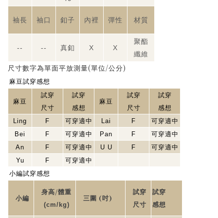
袖長
袖口
釦子
內裡
彈性
材質
聚酯
--
--
真釦
X
X
纖維
(
/
)
尺寸數字為單面平放測量
單位
公分
麻豆試穿感想
試穿
試穿
試穿
試穿
麻豆
麻豆
尺寸
感想
尺寸
感想
Ling
F
可穿適中
Lai
F
可穿適中
Bei
F
可穿適中
Pan
F
可穿適中
An
F
可穿適中
U U
F
可穿適中
Yu
F
可穿適中
小編試穿感想
/
身高
體重
試穿
試穿
(
)
小編
三圍
吋
(cm/kg)
尺寸
感想