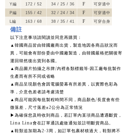
F
Y
編
172 / 52
34 / 25 / 36
可穿適中
F
P
編
155 / 42
32 / 24 / 34
可穿適中
F
L
編
163 / 68
38 / 35 / 41
可穿合身
備註
以下注意事項請閱讀並同意再購買：
▲
韓國商品皆由韓國廠商出貨，製造地因各商品狀況而
異，可能會有部份委由中國廠製造，由韓國嚴格把關後寄
運回韓然後出貨到各國。
/
▲
商品圖片拍攝之吊牌
內裡各類標籤等‧因工廠每批製作
生產而有所不同或省略
▲
商品呈現顏色會因電腦螢幕有所差異，以實際色彩為
準，介意色差者請考慮清楚
/
▲
商品可能因每批製程時間不同，商品顏色
長度會有些
2
微落差，尺寸落差±
公分為正常情況
為確保您及時收到商品，若訂單內某項商品遭遇斷貨，
▶
Lina Lina
會在訂單通訊處做通知並註明斷貨商品。
2-3
▲
鞋類追加期為
周，如訂單包裹材積過大，鞋類將不