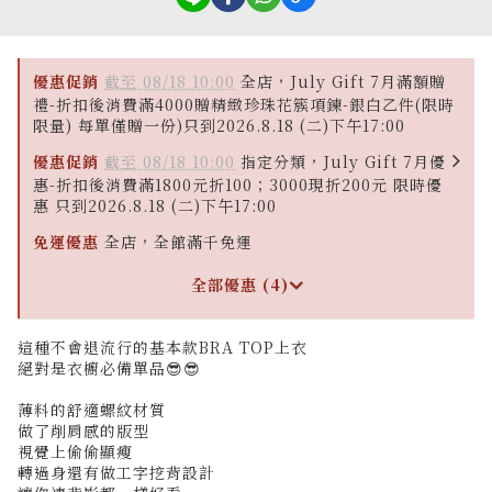
優惠促銷
截至 08/18 10:00
全店，July Gift 7月滿額贈
禮-折扣後消費滿4000贈精緻珍珠花簇項鍊-銀白乙件(限時
限量) 每單僅贈一份)只到2026.8.18 (二)下午17:00
優惠促銷
截至 08/18 10:00
指定分類，July Gift 7月優
惠-折扣後消費滿1800元折100；3000現折200元 限時優
惠 只到2026.8.18 (二)下午17:00
免運優惠
全店，全館滿千免運
全部優惠 (4)
這種不會退流行的基本款BRA TOP上衣
絕對是衣櫥必備單品😎😎
薄料的舒適螺紋材質
做了削肩感的版型
視覺上偷偷顯瘦
轉過身還有做工字挖背設計