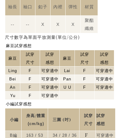
袖長
袖口
釦子
內裡
彈性
材質
聚酯
--
--
X
X
X
纖維
(
/
)
尺寸數字為單面平放測量
單位
公分
麻豆試穿感想
試穿
試穿
試穿
試穿
麻豆
麻豆
尺寸
感想
尺寸
感想
Ling
F
可穿適中
Lai
F
可穿適中
Bei
F
可穿適中
Pan
F
可穿適中
An
F
可穿適中
U U
F
可穿適中
Yu
F
可穿適中
小編試穿感想
/
身高
體重
試穿
試穿
(
)
小編
三圍
吋
(cm/kg)
尺寸
感想
F
B
編
163 / 53
34 / 28 / 36
可穿適中