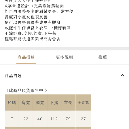
美度又大大往上提升✨✨
𝔸字傘擺設計→完美修飾馬鞍肉
能自由調整長度的肩帶更是非常方便
長度對小隻女也很友善
還可以再搭個腰帶會更有腰身
或配件牛仔褲當上衣洋 一樣好看☑
不論野餐.度假.約會.下午茶
輕鬆都能快速美美出門🌼🌼🌼
商品描述
更多說明
推薦
商品描述
《此商品現貨販售中!》
尺碼
肩寬
胸寬
下擺
衣長
手臂寬
F
22
46
112
79
27