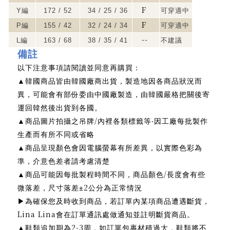
F
Y
編
172 / 52
34 / 25 / 36
可穿適中
F
P
編
155 / 42
32 / 24 / 34
可穿適中
--
L
編
163 / 68
38 / 35 / 41
不建議
備註
以下注意事項請閱讀並同意再購買：
▲
韓國商品皆由韓國廠商出貨，製造地因各商品狀況而
異，可能會有部份委由中國廠製造，由韓國嚴格把關後寄
運回韓然後出貨到各國。
/
▲
商品圖片拍攝之吊牌
內裡各類標籤等‧因工廠每批製作
生產而有所不同或省略
▲
商品呈現顏色會因電腦螢幕有所差異，以實際色彩為
準，介意色差者請考慮清楚
/
▲
商品可能因每批製程時間不同，商品顏色
長度會有些
2
微落差，尺寸落差±
公分為正常情況
為確保您及時收到商品，若訂單內某項商品遭遇斷貨，
▶
Lina Lina
會在訂單通訊處做通知並註明斷貨商品。
2-3
▲
鞋類追加期為
周，如訂單包裹材積過大，鞋類將不