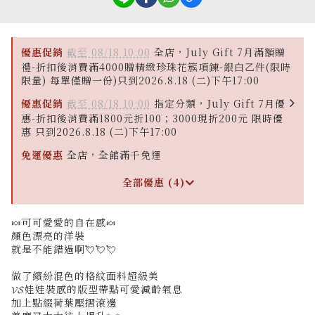
優惠促銷
截至 08/18 10:00
全店，July Gift 7月滿額贈
禮-折扣後消費滿4000贈精緻珍珠花簇項鍊-銀白乙件(限時
限量) 每單僅贈一份)只到2026.8.18 (二)下午17:00
優惠促銷
截至 08/18 10:00
指定分類，July Gift 7月優
惠-折扣後消費滿1800元折100；3000現折200元 限時優
惠 只到2026.8.18 (二)下午17:00
免運優惠
全店，全館滿千免運
全部優惠 (4)
🍬可可愛愛的自在感🍬
顏色漂亮的洋裝
就是不能錯過啊💘💘💘
做了繽紛混色的格紋面料超級美
𝓥𝓢娃娃裝感的版型帶點可愛減齡氣息
加上點綴荷葉壓摺滾邊