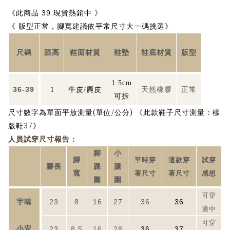
《
此商品 39 現貨熱銷中
》
《 版型正常，腳寬建議依平常尺寸大一碼挑選》
尺碼
跟高
鞋面材質
鞋墊
鞋底材質
版型
1.5cm
36-39
天然橡膠
正常
1
牛皮/
麂皮
可拆
(
/
)
尺寸數字為單面平放測量
單位
公分
《此款鞋子尺寸測量：樣
37
版鞋
》
人員試穿尺寸報告：
腳
小
腳
平時穿
這款穿
試穿
腳長
踝
腿
寬
著尺寸
著尺寸
感想
圍
圍
可穿
宇晴
23
8
16
27
36
36
適中
可穿
小安
23
8.5
16
28
36
37