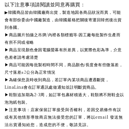
以下注意事項請閱讀並同意再購買：
韓國商品皆由韓國廠商出貨，製造地因各商品狀況而異，可能
▶
會有部份委由中國廠製造，由韓國嚴格把關後寄運回韓然後出貨
到各國。
/
商品圖片拍攝之吊牌
內裡各類標籤等‧因工廠每批製作生產而
▶
有所不同或省略
商品呈現顏色會因電腦螢幕有所差異，以實際色彩為準，介意
▶
色差者請考慮清楚
商品可能因每批製程時間不同，商品顏色
/
長度會有些微落差，
▶
2
尺寸落差
±
公分為正常情況
為確保您及時收到商品，若訂單內某項商品遭遇斷貨，
▶
LinaLina
會在訂單通訊處做通知並註明斷貨商品。
2-3
鞋類追加期為
周，如訂單包裹材積過大，鞋類將不附鞋盒以
▶
泡泡紙包裝。
注意事項：店家保留訂單接受與否權利，若因交易條件有誤
▶
email
或有其他情形導致商店無法接受您的訂單，將以
發送無
法出貨通知給您，造成您的不便，敬請見諒。