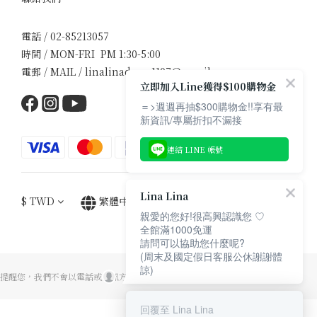
電話 / 02-85213057
時間 / MON-FRI PM 1:30-5:00
電郵 / MAIL / linalinadress1107@gmail.com
立即加入Line獲得$100購物金
＝>週週再抽$300購物金!!享有最
新資訊/專屬折扣不漏接
連結 LINE 帳號
Lina Lina
$
TWD
繁體中文
親愛的您好!很高興認識您 ♡
全館滿1000免運
請問可以協助您什麼呢?
(周末及國定假日客服公休謝謝體
諒)
提醒您，我們不會以電話或簡訊方式通知至ATM操作解除分期付款。
回覆至 Lina Lina