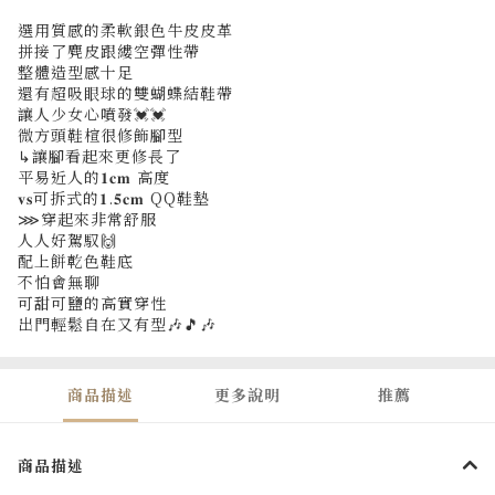
選用質感的柔軟銀色牛皮皮革
拼接了麂皮跟縷空彈性帶
整體造型感十足
還有超吸眼球的雙蝴蝶結鞋帶
讓人少女心噴發💓💓
微方頭鞋楦很修飾腳型
↳讓腳看起來更修長了
平易近人的𝟏𝐜𝐦 高度
𝐯𝐬可拆式的𝟏.𝟓𝐜𝐦 QQ鞋墊
⋙穿起來非常舒服
人人好駕馭🙌
配上餅乾色鞋底
不怕會無聊
可甜可鹽的高實穿性
出門輕鬆自在又有型🎶🎵🎶
商品描述
更多說明
推薦
商品描述