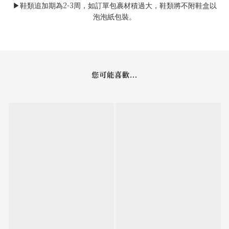
2-3
▶
鞋類追加期為
周，如訂單包裹材積過大，鞋類將不附鞋盒以
泡泡紙包裝。
您可能喜歡...