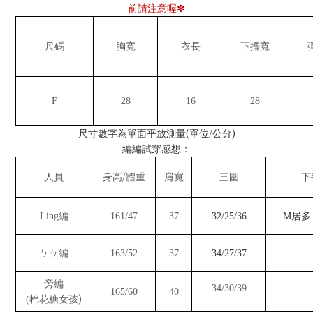
前請注意喔
✻
尺碼
胸寬
衣長
下擺寬
F
28
16
28
(
/
)
尺寸數字為單面平放測量
單位
公分
編編試穿感想：
/
人員
身高
體重
肩寬
三圍
下
Ling
編
161/47
37
32/25/36
M
居多
ㄅㄅ編
163/52
37
34/27/37
旁編
34/30/39
165/60
40
)
(
棉花糖女孩