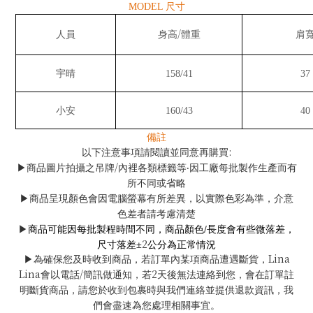
MODEL
尺寸
/
人員
身高
體重
肩
宇晴
158/41
37
小安
160/43
40
備註
:
以下注意事項請閱讀並同意再購買
/
▶
商品圖片拍攝之吊牌
內裡各類標籤等‧因工廠每批製作生產而有
所不同或省略
▶
商品呈現顏色會因電腦螢幕有所差異，以實際色彩為準，介意
色差者請考慮清楚
商品可能因每批製程時間不同，商品顏色
/
長度會有些微落差，
▶
2
尺寸落差
±
公分為正常情況
Lina
▶
為確保您及時收到商品，若訂單內某項商品遭遇斷貨，
Lina
/
2
會以電話
簡訊做通知，若
天後無法連絡到您，會在訂單註
明斷貨商品，請您於收到包裹時與我們連絡並提供退款資訊，我
們會盡速為您處理相關事宜。