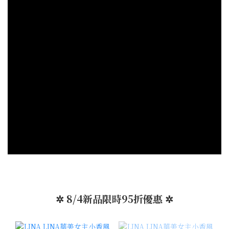
✲ 8/4新品限時95折優惠 ✲