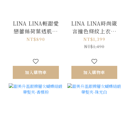
LINA LINA輕甜愛
LINA LINA時尚箴
戀蕾絲荷葉透肌壓
言撞色條紋上衣長
褶排釦上衣-柔粉紫
褲兩件組-藍X白
NT$890
NT$1,399
NT$1,490
加入購物車
加入購物車