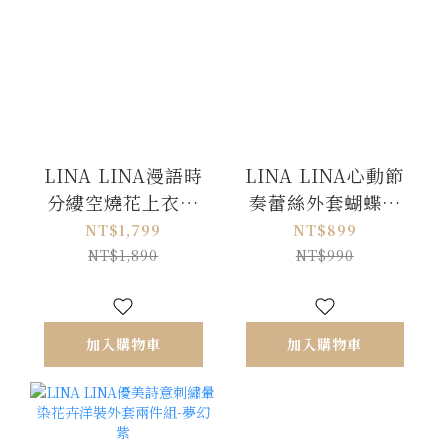
LINA LINA漫語時
LINA LINA心動節
分縷空燒花上衣長
奏蕾絲外套蝴蝶結
裙兩件組-溫柔杏
背心兩件組-甜美粉
NT$1,799
NT$899
NT$1,890
NT$990
加入購物車
加入購物車