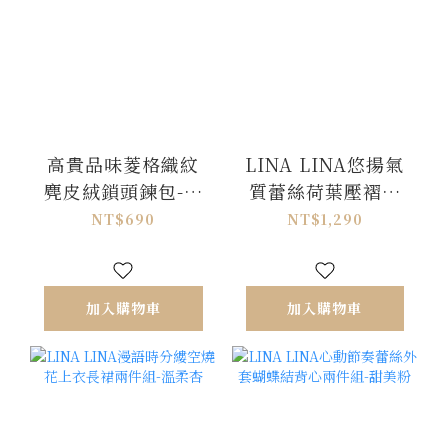
高貴品味菱格織紋
LINA LINA悠揚氣
麂皮絨鎖頭鍊包-拿
質蕾絲荷葉壓褶蝴
鐵卡
蝶結洋裝-純潔白
NT$690
NT$1,290
M/L
加入購物車
加入購物車