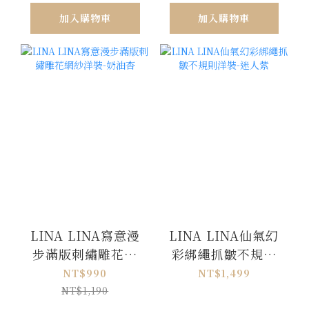
加入購物車
加入購物車
LINA LINA寫意漫
LINA LINA仙氣幻
步滿版刺繡雕花網
彩綁繩抓皺不規則
紗洋裝-奶油杏
洋裝-迷人紫
NT$990
NT$1,499
NT$1,190