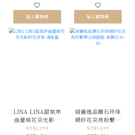
加入購物車
加入購物車
LINA LINA甜氛序
綺麗逸品鑽石珍珠
曲蕾絲花朵光影碎
網紗花朵亮粉繫帶
花洋裝-清新藍
尖頭跟鞋-高貴白36-
NT$1,299
NT$1,699