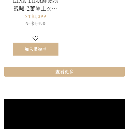
LINA LINA解鎖浪
漫睫毛蕾絲上衣短
裙兩件組-奶油杏
NT$1,399
NT$1,490
加入購物車
查看更多