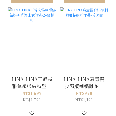
LINA LINA正韓高
LINA LINA寫意漫
雅氣韻綁結造型光
步滿版刺繡雕花網
澤上衣附背心-蜜桃
紗洋裝-珍珠白
NT$1,699
NT$990
粉
NT$1,790
NT$1,190