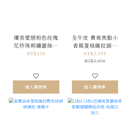
優美愛戀粉色玫瑰
全牛皮 貴氣焦點小
花珍珠刺繡蕾絲項
香風菱格織紋鎖頭
鍊-粉X杏
後背包-高貴米白
NT$350
NT$3,599
NT$3,890
加入購物車
加入購物車