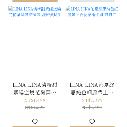
LINA LINA清新甜
LINA LINA沁夏繆
絮縷空燒花荷葉蝴
思純色細肩帶上衣
蝶結洋裝-淡雅黃
長裙兩件組-氣質白
NT$1,499
NT$1,399
M/L
NT$1,590
NT$1,490