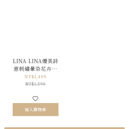
LINA LINA優美詩
意刺繡暈染花卉洋
裝外套兩件組-夢幻
NT$1,499
紫
NT$1,590
加入購物車