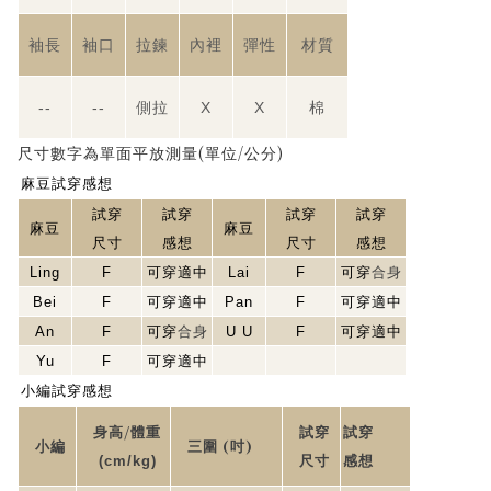
袖長
袖口
拉鍊
內裡
彈性
材質
--
--
側拉
X
X
棉
(
/
)
尺寸數字為單面平放測量
單位
公分
麻豆試穿感想
試穿
試穿
試穿
試穿
麻豆
麻豆
尺寸
感想
尺寸
感想
Ling
F
可穿適中
Lai
F
可穿
合身
Bei
F
可穿適中
Pan
F
可穿適中
An
F
可穿
合身
U U
F
可穿適中
Yu
F
可穿適中
小編試穿感想
/
身高
體重
試穿
試穿
(
)
小編
三圍
吋
(cm/kg)
尺寸
感想