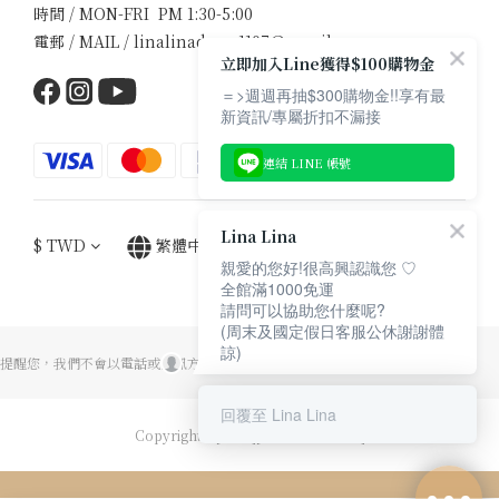
時間 / MON-FRI PM 1:30-5:00
電郵 / MAIL / linalinadress1107@gmail.com
立即加入Line獲得$100購物金
＝>週週再抽$300購物金!!享有最
新資訊/專屬折扣不漏接
連結 LINE 帳號
Lina Lina
$
TWD
繁體中文
親愛的您好!很高興認識您 ♡
全館滿1000免運
請問可以協助您什麼呢?
(周末及國定假日客服公休謝謝體
諒)
提醒您，我們不會以電話或簡訊方式通知至ATM操作解除分期付款。
回覆至 Lina Lina
Copyright© [2017][Lina Lina Dress]