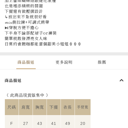
加上蕾絲蝴蝶結跟緹花滾邊
也是增添精緻的關鍵
下擺還有做壓摺設計
↳放出來不紮就很好看
𝓶𝓲𝔁側拉鍊+可調式肩帶
⧑穿脫方便不擔心
下半身不論搭配裙子or褲裝
簡單就散發漂亮女人味
日常約會跑咖都能當個甜美小姐姐🍦🍦🍦
商品描述
更多說明
推薦
商品描述
《 此商品現貨販售中 》
尺碼
肩寬
胸寬
下擺
衣長
手臂寬
F
27
43
41
49
20