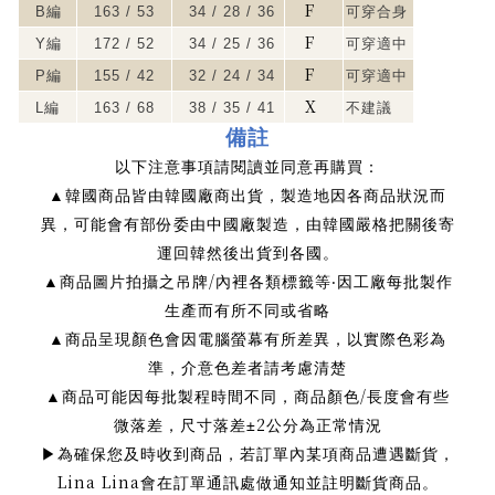
F
B
編
163 / 53
34 / 28 / 36
可穿合身
F
Y
編
172 / 52
34 / 25 / 36
可穿適中
F
P
編
155 / 42
32 / 24 / 34
可穿適中
X
L
編
163 / 68
38 / 35 / 41
不建議
備註
以下注意事項請閱讀並同意再購買：
▲
韓國商品皆由韓國廠商出貨，製造地因各商品狀況而
異，可能會有部份委由中國廠製造，由韓國嚴格把關後寄
運回韓然後出貨到各國。
/
▲
商品圖片拍攝之吊牌
內裡各類標籤等‧因工廠每批製作
生產而有所不同或省略
▲
商品呈現顏色會因電腦螢幕有所差異，以實際色彩為
準，介意色差者請考慮清楚
/
▲
商品可能因每批製程時間不同，商品顏色
長度會有些
2
微落差，尺寸落差±
公分為正常情況
為確保您及時收到商品，若訂單內某項商品遭遇斷貨，
▶
Lina Lina
會在訂單通訊處做通知並註明斷貨商品。