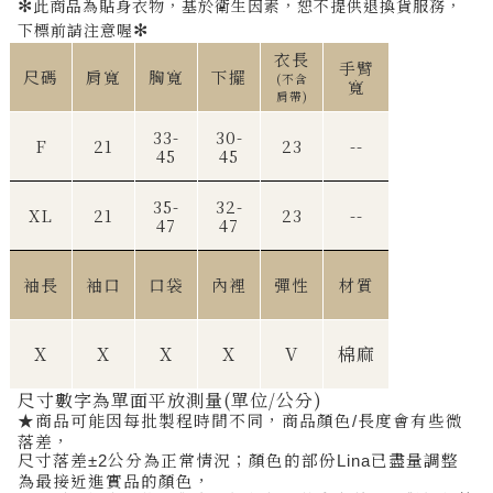
✻
此商品為貼身衣物，基於衛生因素，恕不提供退換貨服務，
✻
下標前請注意喔
衣長
手臂
尺碼
肩寬
胸寬
下擺
(不含
寬
肩帶)
33-
30-
F
21
23
--
45
45
35-
32-
XL
21
23
--
47
47
袖長
袖口
口袋
內裡
彈性
材質
X
X
X
X
V
棉麻
尺寸數字為單面平放測量(單位/公分)
★
商品可能因每批製程時間不同，商品顏色
長度會有些微
/
落差，
尺寸落差
公分為正常情況；顏色的部份
已盡量調整
±2
Lina
為最接近進實品的顏色，