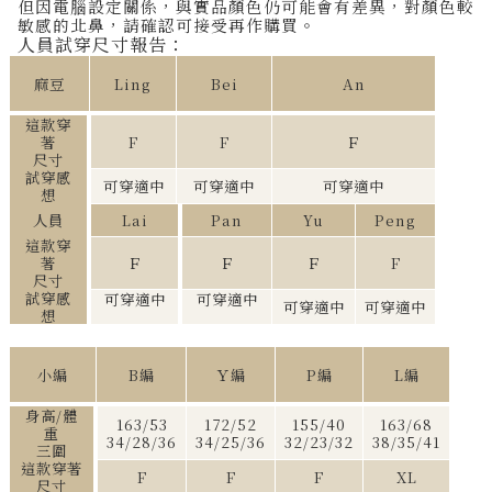
但因電腦設定關係，與實品顏色仍可能會有差異，對顏色較
敏感的北鼻，請確認可接受再作購買。
人員試穿尺寸報告：
麻豆
Ling
Bei
An
這款穿
著
F
F
Ｆ
尺寸
試穿感
可穿適中
可穿適中
可穿適中
想
人員
Lai
Pan
Yu
Peng
這款穿
著
Ｆ
Ｆ
Ｆ
F
尺寸
試穿感
可穿適中
可穿適中
可穿適中
可穿適中
想
小編
B編
Ｙ編
P編
L編
身高/體
163/53
172/52
155/40
163/68
重
34/28/36
34/25/36
32/23/32
38/35/41
三圍
這款穿著
F
F
F
XL
尺寸