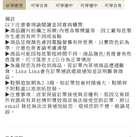
試穿感想
可穿合身
可穿適中
可穿適中
可穿合身
備註
以下注意事項請閱讀並同意再購買:
▶
商品圖片拍攝之吊牌/內裡各類標籤等‧因工廠每批製
作生產而有所不同或省略
▶
商品呈現顏色會因電腦螢幕有所差異，以實際色彩為
準，介意色差者請考慮清楚
▶
商品可能因每批製程時間不同，商品顏色
/
長度會有些
微落差，尺寸落差
±2
公分為正常情況
▶
為確保您及時收到商品，若訂單內某項商品遭遇斷
貨，Lina Lina會在訂單通訊處做通知並註明斷貨商
品。
▶
鞋類追加期為2-3周，如訂單包裹材積過大，鞋類將
不附鞋盒以泡泡紙包裝。
▶注意事項：店家保留訂單接受與否權利，若因交易條
件有誤或有其他情形導致商店無法接受您的訂單，將以
email 發送無法出貨通知給您，造成您的不便，敬請見
諒。