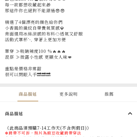
每一款都想收藏起來🎁
那這件你也絕對不能錯過😎😎
精選了4個漂亮的顏色給你們
小香風的織紋自帶貴氣質感💎
背面選用冰絲涼感的布料☁️透氣又舒服
活動式罩杯⋱ 穿著上更加方便
單穿 ≫吸睛辣度100 %🔥🔥🔥
混搭 ≫微露小性感 更顯女人味💋
重點是價格非常甜
很可以閉眼入手🔜🔜🔜
商品描述
更多說明
推薦
商品描述
《
此商品須預購7-14工作天(不含例假日)
》
✻肩帶不可拆，照片為麻豆收藏肩帶穿法