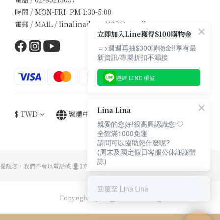
時間 / MON-FRI PM 1:30-5:00
電郵 / MAIL / linalinadress1107@gmail.com
立即加入Line獲得$100購物金
＝>週週再抽$300購物金!!享有最
新資訊/專屬折扣不漏接
連結 LINE 帳號
Lina Lina
$
TWD
繁體中文
親愛的您好!很高興認識您 ♡
全館滿1000免運
請問可以協助您什麼呢?
(周末及國定假日客服公休謝謝體
諒)
提醒您，我們不會以電話或簡訊方式通知至ATM操作解除分期付款。
回覆至 Lina Lina
Copyright© [2017][Lina Lina Dress]