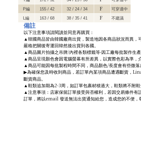
F
P
編
155 / 42
32 / 24 / 34
可穿適中
F
L
編
163 / 68
38 / 35 / 41
不建議
備註
以下注意事項請閱讀並同意再購買：
▲
韓國商品皆由韓國廠商出貨，製造地因各商品狀況而異，
嚴格把關後寄運回韓然後出貨到各國。
/
▲
商品圖片拍攝之吊牌
內裡各類標籤等‧因工廠每批製作生
▲
商品呈現顏色會因電腦螢幕有所差異，以實際色彩為準，
/
▲
商品可能因每批製程時間不同，商品顏色
長度會有些微落
Lin
為確保您及時收到商品，若訂單內某項商品遭遇斷貨，
▶
斷貨商品。
2-3
▲
鞋類追加期為
周，如訂單包裹材積過大，鞋類將不附鞋
▲
注意事項：店家保留訂單接受與否權利，若因交易條件有
email
訂單，將以
發送無法出貨通知給您，造成您的不便，