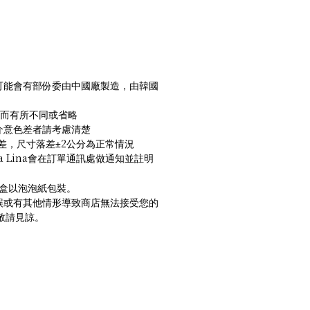
可能會有部份委由中國廠製造，由韓國
產而有所不同或省略
介意色差者請考慮清楚
2
差，尺寸落差±
公分為正常情況
a Lina
會在訂單通訊處做通知並註明
盒以泡泡紙包裝。
誤或有其他情形導致商店無法接受您的
敬請見諒。