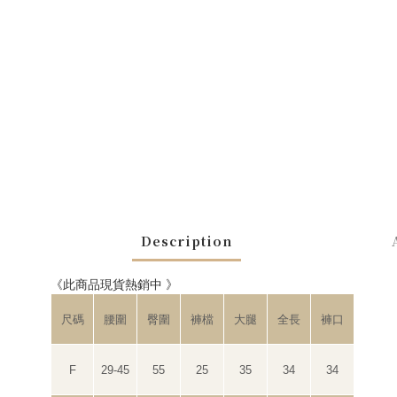
Description
《此商品現貨熱銷中 》
尺碼
腰圍
臀圍
褲檔
大腿
全長
褲口
F
29-45
55
25
35
34
34