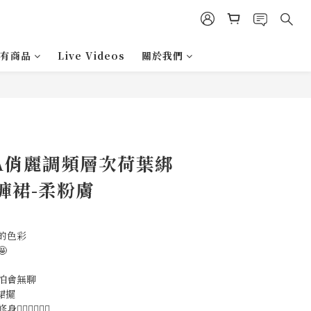
有商品
Live Videos
關於我們
INA俏麗調頻層次荷葉綁
褲裙-柔粉膚
的色彩

怕會無聊
裙擺
️‍🔥❤️‍🔥