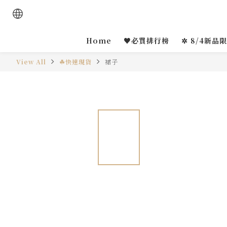
Home
♥必買排行榜
✲ 8/4新品
View All
☘︎快速現貨
裙子