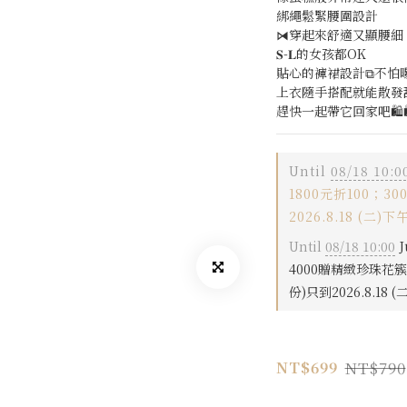
綁繩鬆緊腰圍設計
⧒穿起來舒適又顯腰細
𝐒-𝐋的女孩都OK
貼心的褲裙設計⧉不怕
上衣隨手搭配就能散發
趕快一起帶它回家吧🛍️🛍️
Until
08/18 10:0
1800元折100；3
2026.8.18 (二)下午
Until
08/18 10:00
J
4000贈精緻珍珠花
份)只到2026.8.18 (二
NT$790
NT$699