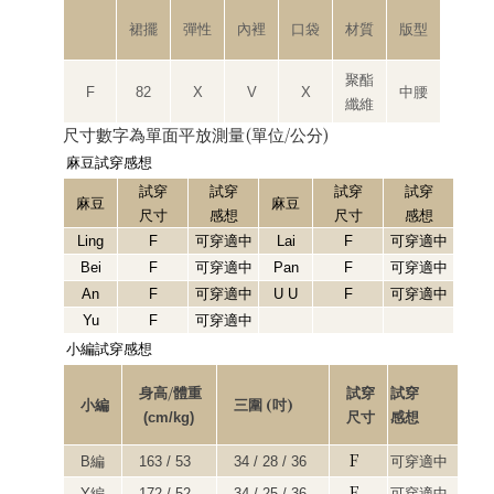
裙擺
彈性
內裡
口袋
材質
版型
聚酯
F
82
X
V
X
中腰
纖維
(
/
)
尺寸數字為單面平放測量
單位
公分
麻豆試穿感想
試穿
試穿
試穿
試穿
麻豆
麻豆
尺寸
感想
尺寸
感想
Ling
F
可穿適中
Lai
F
可穿適中
Bei
F
可穿適中
Pan
F
可穿適中
An
F
可穿適中
U U
F
可穿適中
Yu
F
可穿適中
小編試穿感想
/
身高
體重
試穿
試穿
(
)
小編
三圍
吋
(cm/kg)
尺寸
感想
F
B
編
163 / 53
34 / 28 / 36
可穿適中
F
Y
編
172 / 52
34 / 25 / 36
可穿適中