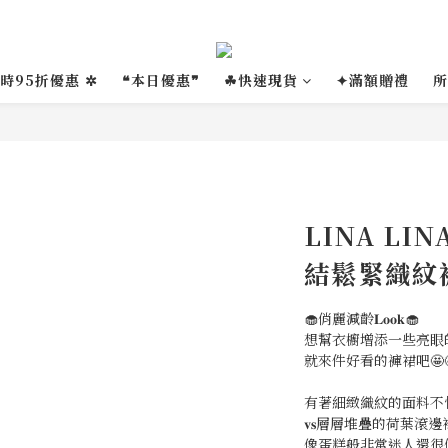
限時95折優惠 ✲
❝本日優惠❞
☘︎快速現貨
✦滿額贈禮
所
LINA L
結鬆緊織紋
🧁俏麗減齡𝐋𝐨𝐨𝐤🧁
想幫衣櫥增添一些亮眼
就來件好看的褲裙吧🤩
有著細緻織紋的面料不
𝐯𝐬層層堆疊的荷葉滾邊
像蛋糕般非常迷人還很修身❤️‍🔥❤