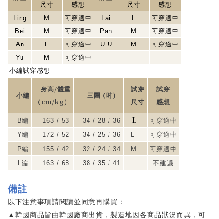
尺寸
感想
尺寸
感想
Ling
M
可穿適中
Lai
L
可穿適中
Bei
M
可穿適中
Pan
M
可穿適中
An
L
可穿適中
U U
M
可穿適中
Yu
M
可穿適中
小編試穿感想
/
身高
體重
試穿
試穿
(
)
小編
三圍
吋
(cm/kg)
尺寸
感想
L
B
編
163 / 53
34 / 28 / 36
可穿適中
Y
編
172 / 52
34 / 25 / 36
L
可穿適中
P
編
155 / 42
32 / 24 / 34
M
可穿適中
--
L
編
163 / 68
38 / 35 / 41
不建議
備註
以下注意事項請閱讀並同意再購買：
▲
韓國商品皆由韓國廠商出貨，製造地因各商品狀況而異，可