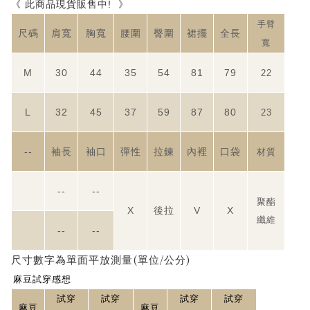
《 此商品現貨販售中!
》
手臂
尺碼
肩寬
胸寬
腰圍
臀圍
裙擺
全長
寬
M
30
44
35
54
81
79
22
L
32
45
37
59
87
80
23
--
袖長
袖口
彈性
拉鍊
內裡
口袋
材質
--
--
聚酯
X
後拉
V
X
纖維
--
--
(
/
)
尺寸數字為單面平放測量
單位
公分
麻豆試穿感想
試穿
試穿
試穿
試穿
麻豆
麻豆