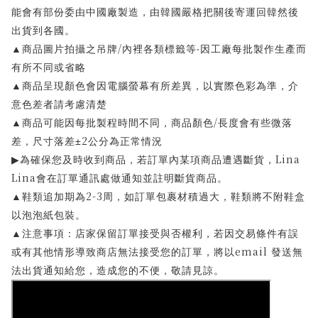
能會有部份委由中國廠製造，由韓國嚴格把關後寄運回韓然後
出貨到各國。
/
▲
商品圖片拍攝之吊牌
內裡各類標籤等‧因工廠每批製作生產而
有所不同或省略
▲
商品呈現顏色會因電腦螢幕有所差異，以實際色彩為準，介
意色差者請考慮清楚
/
▲
商品可能因每批製程時間不同，商品顏色
長度會有些微落
2
差，尺寸落差±
公分為正常情況
Lina
為確保您及時收到商品，若訂單內某項商品遭遇斷貨，
▶
Lina
會在訂單通訊處做通知並註明斷貨商品。
2-3
▲
鞋類追加期為
周，如訂單包裹材積過大，鞋類將不附鞋盒
以泡泡紙包裝。
▲
注意事項：店家保留訂單接受與否權利，若因交易條件有誤
email
或有其他情形導致商店無法接受您的訂單，將以
發送無
法出貨通知給您，造成您的不便，敬請見諒。