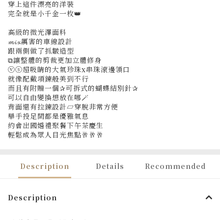
穿上這件漂亮的洋裝
完全就是小千金一枚👑
高級的微光澤面料
𝓶𝓲𝔁厲害的車線設計
跟兩側做了抓皺造型
⧉讓整體的剪裁更加立體修身
ⓥⓢ超吸睛的大氣珍珠x串珠滾邊領口
就像配戴項鍊般美到不行
而且有附贈一個✰可拆式的蝴蝶結別針✰
可以自由變換想放在哪🪄
背面還有拉鍊設計▱穿脫非常方便
舉手投足間都是優雅氣息
約會出國婚禮聚餐下午茶慶生
輕鬆成為眾人目光焦點🥂🥂🥂
Description
Details
Recommended
Description