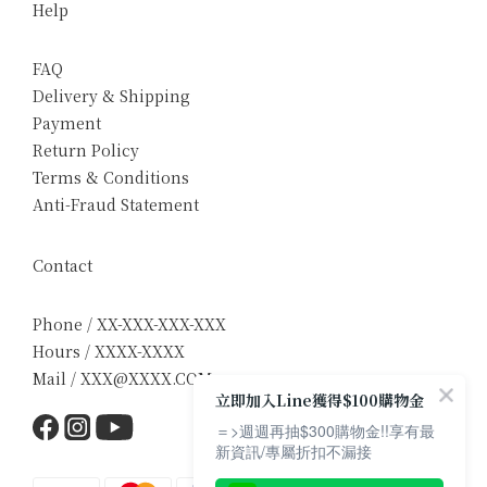
Help
FAQ
Delivery & Shipping
Payment
Return Policy
Terms & Conditions
Anti-Fraud Statement
Contact
Phone / XX-XXX-XXX-XXX
Hours / XXXX-XXXX
Mail / XXX@XXXX.COM
立即加入Line獲得$100購物金
＝>週週再抽$300購物金!!享有最
新資訊/專屬折扣不漏接