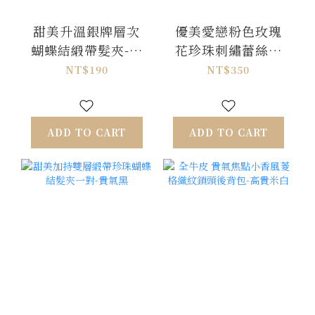
甜美升溫銀牌層次
優美愛戀粉色玫瑰
蝴蝶結緞帶髮夾-珠
花珍珠刺繡蕾絲項
光白
鍊-粉X杏
NT$190
NT$350
ADD TO CART
ADD TO CART