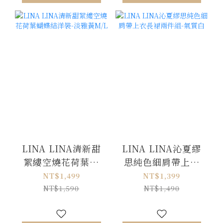
LINA LINA清新甜
LINA LINA沁夏繆
絮縷空燒花荷葉蝴
思純色細肩帶上衣
蝶結洋裝-淡雅黃
長裙兩件組-氣質白
NT$1,499
NT$1,399
M/L
NT$1,590
NT$1,490