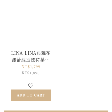
LINA LINA典雅花
漾蕾絲垂墜荷葉蝴
蝶結洋裝-質感灰藍
NT$1,799
NT$1,890
ADD TO CART