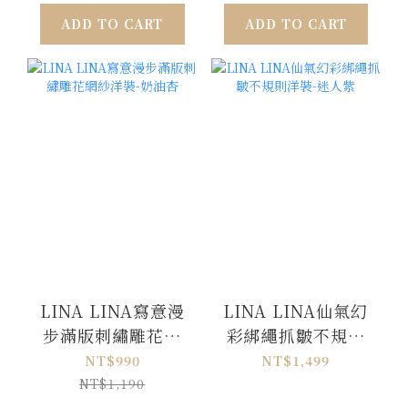
ADD TO CART
ADD TO CART
LINA LINA寫意漫
LINA LINA仙氣幻
步滿版刺繡雕花網
彩綁繩抓皺不規則
紗洋裝-奶油杏
洋裝-迷人紫
NT$990
NT$1,499
NT$1,190