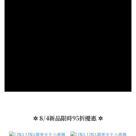
✲ 8/4新品限時95折優惠 ✲