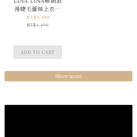
LINA LINA解鎖浪
漫睫毛蕾絲上衣短
裙兩件組-奶油杏
NT$1,399
NT$1,490
ADD TO CART
Show more