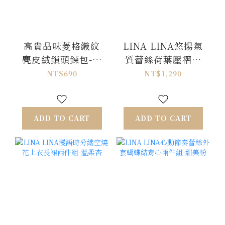
高貴品味菱格織紋
LINA LINA悠揚氣
麂皮絨鎖頭鍊包-拿
質蕾絲荷葉壓褶蝴
鐵卡
蝶結洋裝-純潔白
NT$690
NT$1,290
M/L
ADD TO CART
ADD TO CART