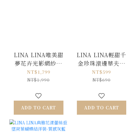
LINA LINA唯美甜
LINA LINA輕甜千
夢花卉光影網紗蝴
金珍珠滾邊華夫格
蝶結洋裝-白X粉
排釦上衣-優雅杏
NT$1,799
NT$599
NT$1,990
NT$690
ADD TO CART
ADD TO CART