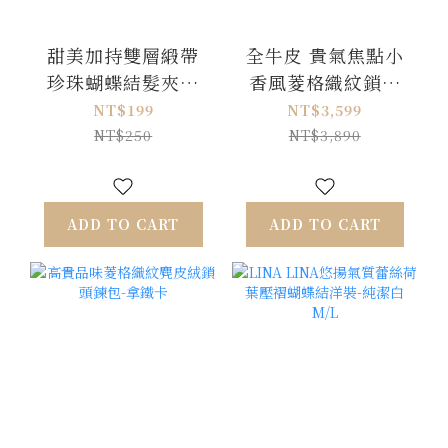
甜美加持雙層緞帶
全牛皮 貴氣焦點小
珍珠蝴蝶結髮夾一
香風菱格織紋鎖頭
對-貴氣黑
後背包-高貴米白
NT$199
NT$3,599
NT$250
NT$3,890
ADD TO CART
ADD TO CART