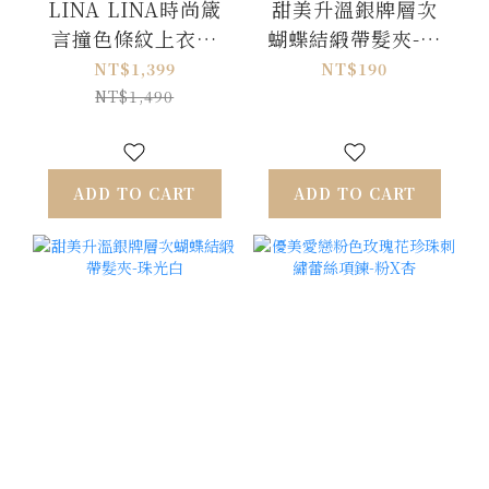
LINA LINA時尚箴
甜美升溫銀牌層次
言撞色條紋上衣長
蝴蝶結緞帶髮夾-香
褲兩件組-藍X白
檳粉
NT$1,399
NT$190
NT$1,490
ADD TO CART
ADD TO CART