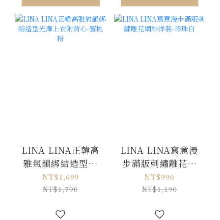
LINA LINA正韓高
LINA LINA寫意漫
雅氣韻綁結造型光
步滿版刺繡雕花網
澤上衣附背心-蜜桃
紗洋裝-珍珠白
NT$1,699
NT$990
粉
NT$1,790
NT$1,190