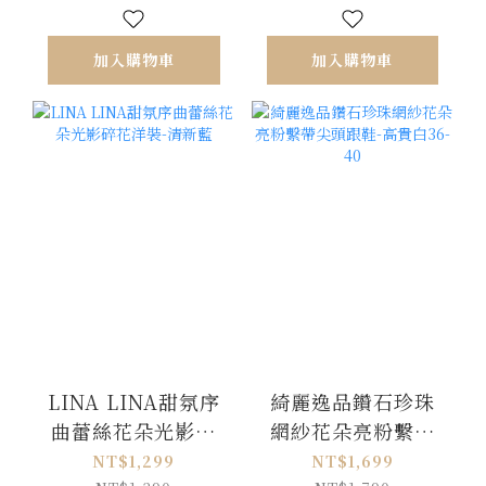
加入購物車
加入購物車
LINA LINA甜氛序
綺麗逸品鑽石珍珠
曲蕾絲花朵光影碎
網紗花朵亮粉繫帶
花洋裝-清新藍
尖頭跟鞋-高貴白36-
NT$1,299
NT$1,699