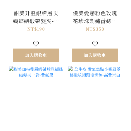
甜美升溫銀牌層次
優美愛戀粉色玫瑰
蝴蝶結緞帶髮夾-珠
花珍珠刺繡蕾絲項
光白
鍊-粉X杏
NT$190
NT$350
加入購物車
加入購物車