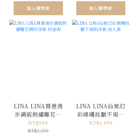
加入購物車
加入購物車
LINA LINA寫意漫
LINA LINA仙氣幻
步滿版刺繡雕花網
彩綁繩抓皺不規則
紗洋裝-奶油杏
洋裝-迷人紫
NT$990
NT$1,499
NT$1,190