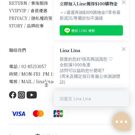
RETURN / 售後服務
立即加入Line獲得$100購物金
VVIP.VIP / 會員優惠
＝>週週再抽$300購物金!!享有最
新資訊/專屬折扣不漏接
PRIVACY / 隱私權政策
STORY / 品牌故事
連結 LINE 帳號
聯絡我們
Lina Lina
親愛的您好!很高興認識您 ♡
全館滿1000免運
電話 / 02-85213057
請問可以協助您什麼呢?
時間 / MON-FRI PM 1:30-5:00
(周末及國定假日客服公休謝謝體
電郵 / MAIL / linalinadress1107@gmail.com
諒)
回覆至 Lina Lina