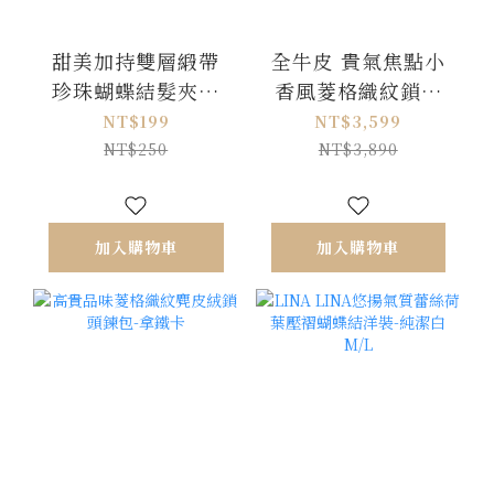
甜美加持雙層緞帶
全牛皮 貴氣焦點小
珍珠蝴蝶結髮夾一
香風菱格織紋鎖頭
對-貴氣黑
後背包-高貴米白
NT$199
NT$3,599
NT$250
NT$3,890
加入購物車
加入購物車