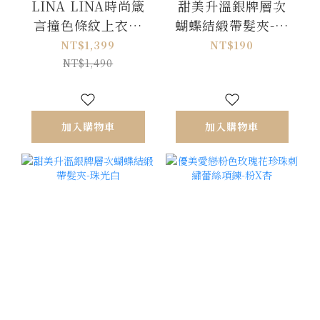
LINA LINA時尚箴
甜美升溫銀牌層次
言撞色條紋上衣長
蝴蝶結緞帶髮夾-香
褲兩件組-藍X白
檳粉
NT$1,399
NT$190
NT$1,490
加入購物車
加入購物車