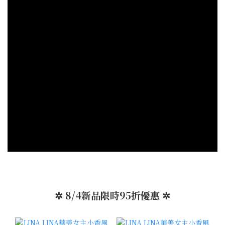
✲ 8/4新品限時95折優惠 ✲