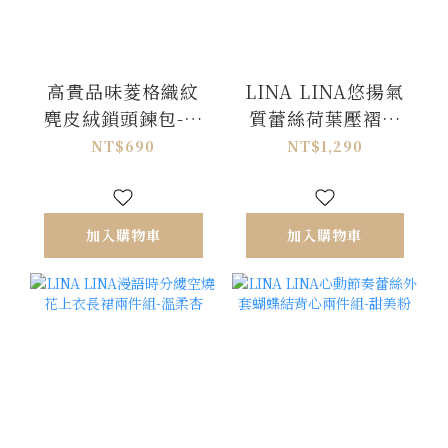
高貴品味菱格織紋
LINA LINA悠揚氣
麂皮絨鎖頭鍊包-拿
質蕾絲荷葉壓褶蝴
鐵卡
蝶結洋裝-純潔白
NT$690
NT$1,290
M/L
加入購物車
加入購物車