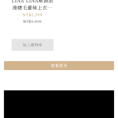
LINA LINA解鎖浪
漫睫毛蕾絲上衣短
裙兩件組-奶油杏
NT$1,399
NT$1,490
加入購物車
查看更多