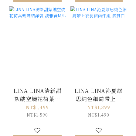
LINA LINA清新甜
LINA LINA沁夏繆
絮縷空燒花荷葉蝴
思純色細肩帶上衣
蝶結洋裝-淡雅黃
長裙兩件組-氣質白
NT$1,499
NT$1,399
M/L
NT$1,590
NT$1,490