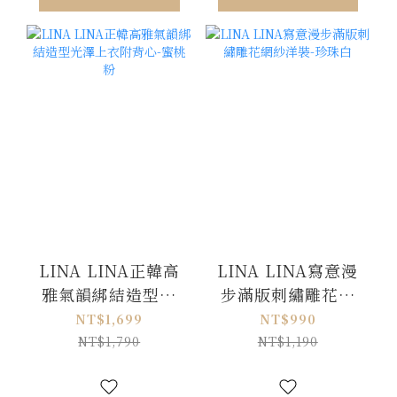
LINA LINA正韓高
LINA LINA寫意漫
雅氣韻綁結造型光
步滿版刺繡雕花網
澤上衣附背心-蜜桃
紗洋裝-珍珠白
NT$1,699
NT$990
粉
NT$1,790
NT$1,190