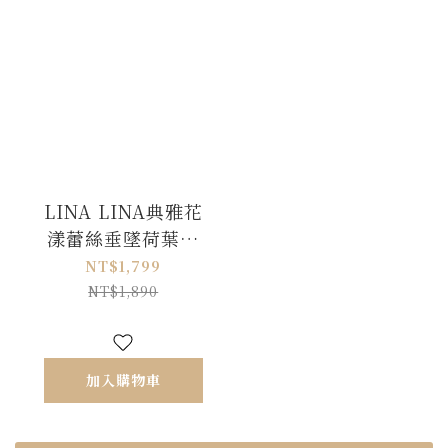
LINA LINA典雅花
漾蕾絲垂墜荷葉蝴
蝶結洋裝-質感灰藍
NT$1,799
NT$1,890
加入購物車